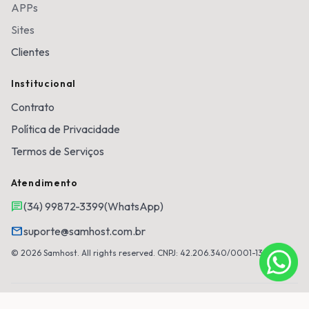
APPs
Sites
Clientes
Institucional
Contrato
Política de Privacidade
Termos de Serviços
Atendimento
chat
(34) 99872-3399
(WhatsApp)
mail
suporte@samhost.com.br
© 2026 Samhost. All rights reserved. CNPJ: 42.206.340/0001-13
Desenvolvido por
Samhost