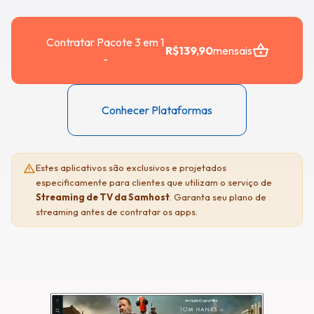
language
language
language
keyboard_arrow_down
keyboard_arrow_down
keyboard_arrow_down
Sites
Sites
Sites
Contratar Pacote 3 em 1
shopping_basket
R$139,90
mensais
person
person
person
Clientes
Clientes
Clientes
-
Portal
Portal
Portal
Cliente
Cliente
Cliente
Conhecer Plataformas
warning
Estes aplicativos são exclusivos e projetados
especificamente para clientes que utilizam o serviço de
Streaming de TV da Samhost
. Garanta seu plano de
streaming antes de contratar os apps.