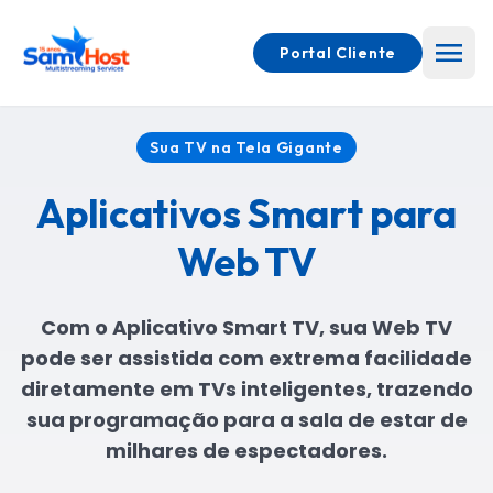
menu
Portal Cliente
Sua TV na Tela Gigante
close
close
close
Aplicativos Smart para
home
home
home
Início
Início
Início
Web TV
Web
Web
Web
mic
mic
mic
Rádio
Rádio
Rádio
Com o Aplicativo Smart TV, sua Web TV
Web
Web
Web
pode ser assistida com extrema facilidade
videocam
videocam
videocam
TV
TV
TV
diretamente em TVs inteligentes, trazendo
sua programação para a sala de estar de
Rádio
Rádio
Rádio
add_circle
add_circle
add_circle
+ TV
+ TV
+ TV
milhares de espectadores.
play_arrow
play_arrow
play_arrow
keyboard_arrow_down
keyboard_arrow_down
keyboard_arrow_down
APPs
APPs
APPs