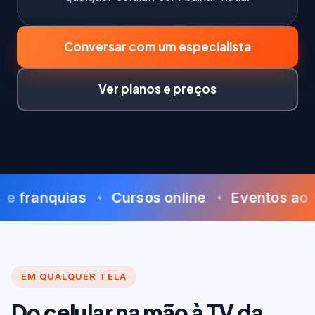
Conversar com um especialista
Ver planos e preços
franquias
Cursos online
Eventos ao vivo
EM QUALQUER TELA
Do celular na mão à TV da