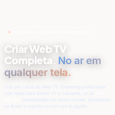
HÁ 15 ANOS A SUA MELHOR TRANSMISSÃO
Criar Web TV
Completa.
No ar em
qualquer tela.
Crie seu canal de Web TV Streaming profissional
com Apps para Smart TV e Celulares, no ar
24h
por dia
. Transmissão nas redes sociais. Servidores
no Brasil e suporte ao vivo pra te ajudar.