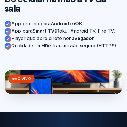
sala
App próprio para
Android e iOS
App para
Smart TV
(Roku, Android TV, Fire TV)
Player que abre direto no
navegador
Qualidade em
HD
e transmissão segura (HTTPS)
AO VIVO