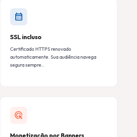
calendar_month
SSL incluso
Certificado HTTPS renovado
automaticamente. Sua audiência navega
segura sempre..
ads_click
Monetização por Banners