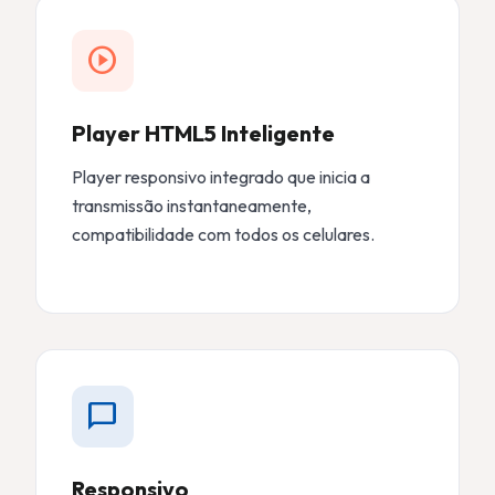
play_circle
Player HTML5 Inteligente
Player responsivo integrado que inicia a
transmissão instantaneamente,
compatibilidade com todos os celulares.
chat_bubble
Responsivo