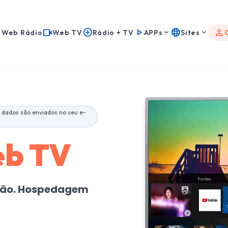
c
videocam
add_circle
play_arrow
language
person
keyboard_arrow_down
keyboard_arrow_down
Web Rádio
Web TV
Rádio + TV
APPs
Sites
dados são enviados no seu e-
b TV
ição. Hospedagem