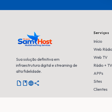
Serviços
Início
Web Rádi
Web TV
Sua solução definitiva em
infraestrutura digital e streaming de
Rádio + T
alta fidelidade.
APPs
Sites
Notebook
language
share
Clientes