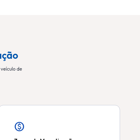
ação
veículo de
monetization_on