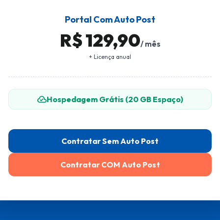
Portal Com Auto Post
R$ 129,90
/ mês
+ Licença anual
cloud_done
Hospedagem Grátis (20 GB Espaço)
Contratar Sem Auto Post
Contratar COM Auto Post