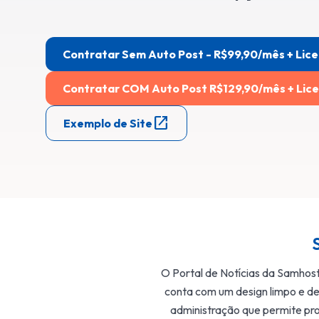
Contratar Sem Auto Post - R$99,90/mês + Lic
Contratar COM Auto Post R$129,90/mês + Lice
open_in_new
Exemplo de Site
O Portal de Notícias da Samhost 
conta com um design limpo e de 
administração que permite pro