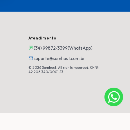
Atendimento
chat
(34) 99872-3399
(WhatsApp)
mail
suporte@samhost.com.br
© 2026 Samhost. All rights reserved. CNPJ:
42.206.340/0001-13