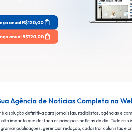
shopping_bag
ença anual R$120,00
shopping_bag
nça anual R$120,00
Sua Agência de Notícias Completa na We
é a solução definitiva para jornalistas, radialistas, agências e co
alto impacto que destaca as principais notícias do dia. Tudo isso 
gramar publicações, gerenciar redação, cadastrar colunistas e cr