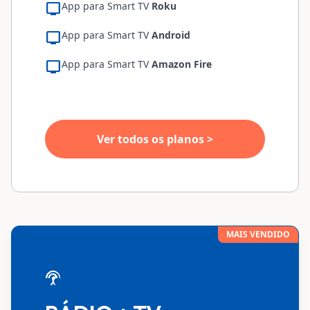
tv
App para Smart TV
Roku
tv
App para Smart TV
Android
tv
App para Smart TV
Amazon Fire
Ver todos os planos >
MAIS VENDIDO
settings_input_antenna