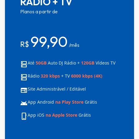
RÁDIO + TV
Planos a partir de
99,90
R$
/mês
dns
Até
50GB
Auto DJ Rádio +
120GB
Vídeos TV
dns
Rádio
320 kbps
+ TV
6000 kbps (4K)
web
Site Administrável / Editável
android
App Android
na Play Store
Grátis
phone_iphone
App iOS
na Apple Store
Grátis