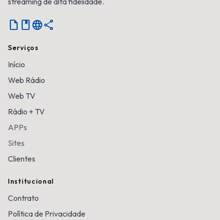
streaming de alta fidelidade.
Notebook
language
share
Serviços
Início
Web Rádio
Web TV
Rádio + TV
APPs
Sites
Clientes
Institucional
Contrato
Política de Privacidade