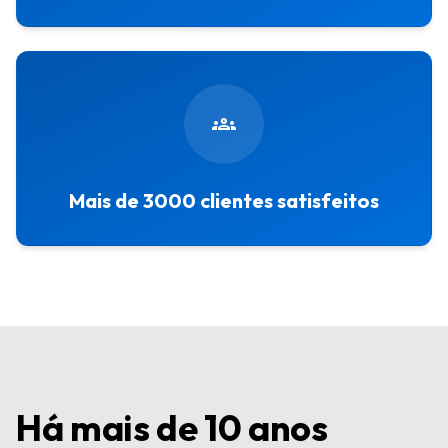
groups
Mais de 3000 clientes satisfeitos
Há mais de 10 anos