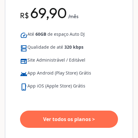
69,90
R$
/mês
speed
Até
60GB
de espaço Auto DJ
dns
Qualidade de até
320 kbps
web
Site Administrável / Editável
android
App Android (Play Store) Grátis
phone_iphone
App iOS (Apple Store) Grátis
Ver todos os planos >