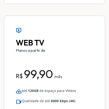
live_tv
WEB TV
Planos a partir de
99,90
R$
/mês
cloud_upload
Até
120GB
de espaço para Vídeos
videocam
Qualidade de até
6000 kbps (4K)