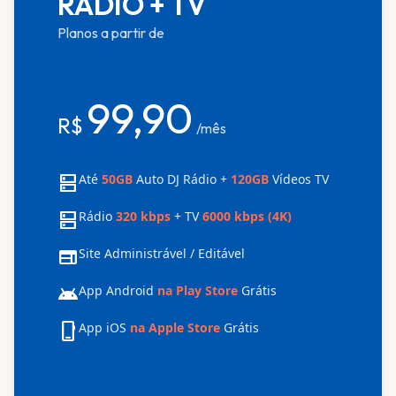
RÁDIO + TV
Planos a partir de
99,90
R$
/mês
dns
Até
50GB
Auto DJ Rádio +
120GB
Vídeos TV
dns
Rádio
320 kbps
+ TV
6000 kbps (4K)
web
Site Administrável / Editável
android
App Android
na Play Store
Grátis
phone_iphone
App iOS
na Apple Store
Grátis