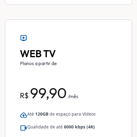
live_tv
WEB TV
Planos a partir de
99,90
R$
/mês
cloud_upload
Até
120GB
de espaço para Vídeos
videocam
Qualidade de até
6000 kbps (4K)