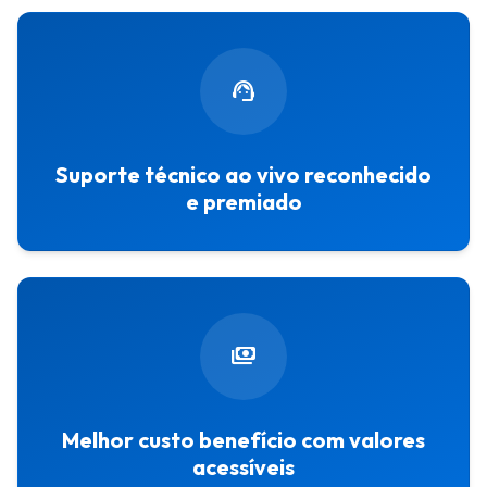
P
P
o
o
support_agent
r
r
t
t
a
a
l
l
Suporte técnico ao vivo reconhecido
C
C
e premiado
l
l
i
i
e
e
n
n
t
t
e
e
payments
Melhor custo benefício com valores
acessíveis