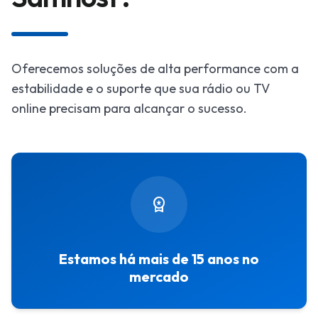
V
V
A
A
P
P
play_arrow
play_arrow
keyboard_arrow_down
keyboard_arrow_down
Oferecemos soluções de alta performance com a
P
P
estabilidade e o suporte que sua rádio ou TV
s
s
online precisam para alcançar o sucesso.
S
S
i
i
language
language
keyboard_arrow_down
keyboard_arrow_down
t
t
e
e
s
s
workspace_premium
C
C
li
li
e
e
Estamos há mais de 15 anos no
person
person
n
n
mercado
t
t
e
e
s
s