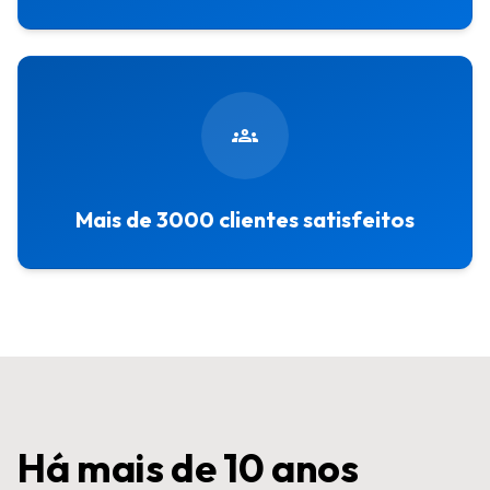
groups
Mais de 3000 clientes satisfeitos
Há mais de 10 anos