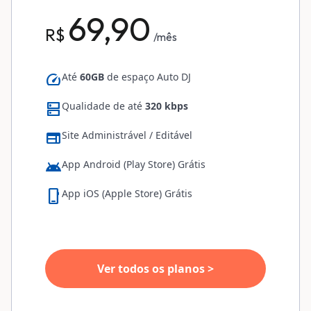
69,90
R$
/mês
speed
Até
60GB
de espaço Auto DJ
dns
Qualidade de até
320 kbps
web
Site Administrável / Editável
android
App Android (Play Store) Grátis
phone_iphone
App iOS (Apple Store) Grátis
Ver todos os planos >