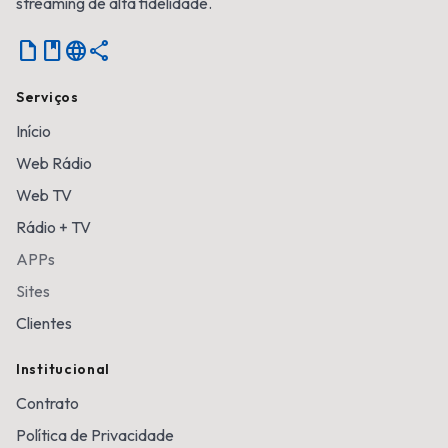
streaming de alta fidelidade.
Notebook
language
share
Serviços
Início
Web Rádio
Web TV
Rádio + TV
APPs
Sites
Clientes
Institucional
Contrato
Política de Privacidade