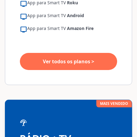
tv
App para Smart TV
Roku
tv
App para Smart TV
Android
tv
App para Smart TV
Amazon Fire
Ver todos os planos >
MAIS VENDIDO
settings_input_antenna