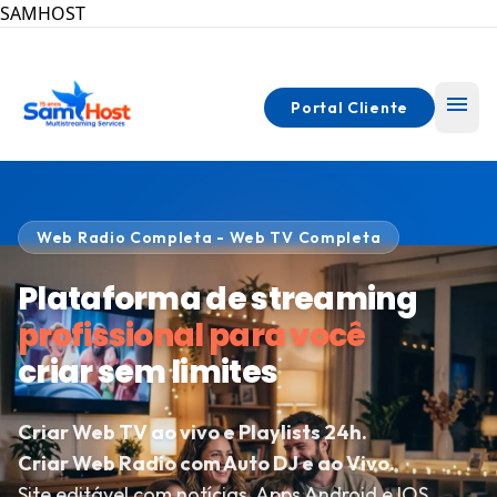
SAMHOST
menu
Portal Cliente
close
close
Web Radio Completa - Web TV Completa
Plataforma de streaming
I
I
n
n
profissional para você
í
í
home
home
criar sem limites
c
c
i
i
o
o
Criar Web TV ao vivo e Playlists 24h.
Criar Web Radio com Auto DJ e ao Vivo.
W
W
Site editável com notícias, Apps Android e IOS,
e
e