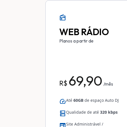
radio
WEB RÁDIO
Planos a partir de
69,90
R$
/mês
speed
Até
60GB
de espaço Auto DJ
dns
Qualidade de até
320 kbps
web
Site Administrável /