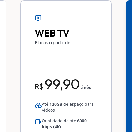
live_tv
WEB TV
Planos a partir de
99,90
R$
/mês
cloud_upload
Até
120GB
de espaço para
Vídeos
videocam
Qualidade de até
6000
kbps (4K)