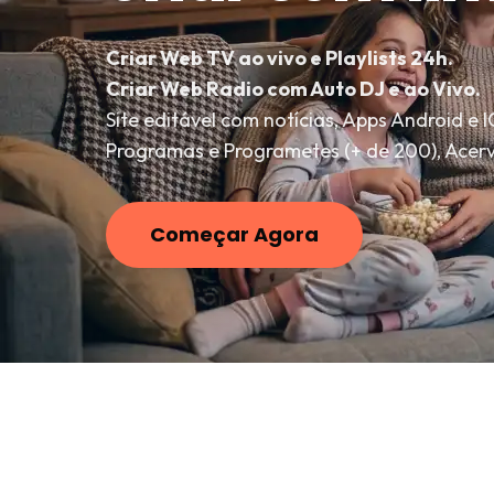
Criar Web TV ao vivo e Playlists 24h.
Criar Web Radio com Auto DJ e ao Vivo.
Site editável com notícias, Apps Android e 
Programas e Programetes (+ de 200), Acerv
Começar Agora