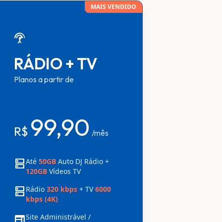
MAIS VENDIDO
settings_input_antenna
RÁDIO + TV
Planos a partir de
99,90
R$
/mês
dns
Até
50GB
Auto DJ Rádio +
120GB
Vídeos TV
dns
Rádio
320 kbps
+ TV
6000
kbps (4K)
web
Site Administrável /