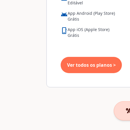
Editável
android
App Android (Play Store)
Grátis
phone_iphone
App iOS (Apple Store)
Grátis
Ver todos os planos >